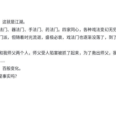
，这就是江湖。
法门、器法门、手法门、药法门。四家同心，各种戏法变幻无
门派，但随着时光流逝，盛极必衰，戏法门也逐渐没落了，到
和我师父两个人，师父受人陷害被抓了起来，为了救出师父，
……
，百般变化。
是事实吗？