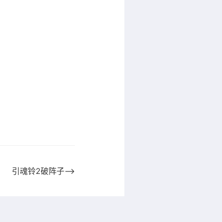
引魂铃2破阵子⟶